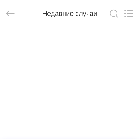
Henan
Jixiang
Industrial
Недавние случаи
Co.,
Ltd.
All
Rights
Reserved.
ДОМОЙ
ПРОДУКТЫ
О
НАС
ЭКСКУРСИЯ
ПО
ЗАВОДУ