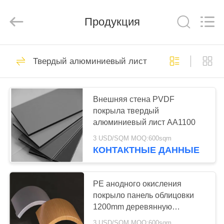
Henan
Jixiang
Industrial
Продукция
Co.,
Ltd.
All
Rights
Reserved.
ДОМОЙ
323
Твердый алюминиевый лист
Панель PE
ПРОДУКТЫ
алюминиевая
Внешняя стена PVDF
составная
покрыла твердый
О
алюминиевый лист AA1100
НАС
3 USD/SQM MOQ:600sqm
КОНТАКТНЫЕ ДАННЫЕ
253
ЭКСКУРСИЯ
Панель PVDF
ПО
PE анодного окисления
ЗАВОДУ
покрыло панель облицовки
алюминиевая
1200mm деревянную
составная
алюминиевую
3 USD/SQM MOQ:600sqm