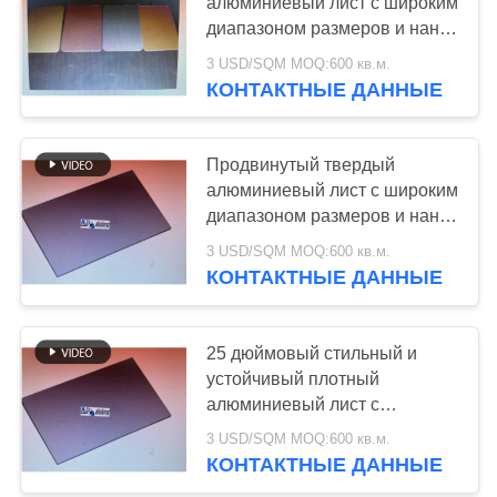
КАРТА
алюминиевый лист с широким
диапазоном размеров и нано-
САЙТА
PVDF покрытием для легкого
3 USD/SQM MOQ:600 кв.м.
76
дизайна и долговечности
КОНТАКТНЫЕ ДАННЫЕ
ПОЛИТИКА
Панель зеркала
КОНФИДЕНЦИАЛЬНОСТИ
алюминиевая
Продвинутый твердый
алюминиевый лист с широким
составная
диапазоном размеров и нано-
PVDF покрытием для легкого
3 USD/SQM MOQ:600 кв.м.
дизайна и долговечности
КОНТАКТНЫЕ ДАННЫЕ
65
Почищенная
25 дюймовый стильный и
устойчивый плотный
щеткой
алюминиевый лист с
самоочищающейся
алюминиевая
3 USD/SQM MOQ:600 кв.м.
нанометровой краской для
КОНТАКТНЫЕ ДАННЫЕ
легкого обслуживания