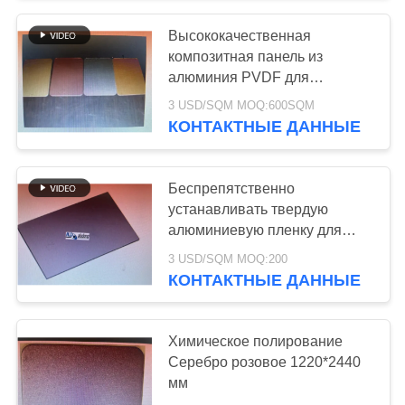
составная панель
Высококачественная
134
композитная панель из
Огнеупорная
алюминия PVDF для
устойчивых строительных
3 USD/SQM MOQ:600SQM
алюминиевая
решений
КОНТАКТНЫЕ ДАННЫЕ
составная панель
Беспрепятственно
устанавливать твердую
алюминиевую пленку для
65
легких и прочных конструкций
3 USD/SQM MOQ:200
УЛЬТРАФИОЛЕТОВАЯ
КОНТАКТНЫЕ ДАННЫЕ
Printable
Химическое полирование
алюминиевая
Серебро розовое 1220*2440
составная панель
мм