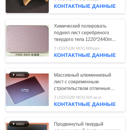
КОНТРОЛЬ
КОНТАКТНЫЕ ДАННЫЕ
КАЧЕСТВА
109
Химический полировать
СВЯЖИТЕСЬ
поднял лист серебряного
Деревянная
С
твердого тела 1220*2440mm
алюминиевый
алюминиевая
НАМИ
3 USD/SQM MOQ:600sqm
КОНТАКТНЫЕ ДАННЫЕ
составная панель
НОВОСТИ
Массивный алюминиевый
лист с современным
СЛУЧАИ
77
строительством отличные
свойства для архитектурных
Мраморная
3 USD/SQM MOQ:600 кв.м.
украшений
ЗАПРОСИТЕ
КОНТАКТНЫЕ ДАННЫЕ
алюминиевая
ЦИТАТУ
составная панель
Продвинутый твердый